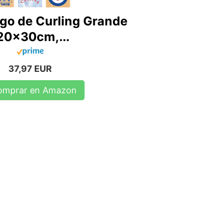
go de Curling Grande
20x30cm,...
37,97 EUR
omprar en Amazon
ego?
izamiento de la piedra y la
 precisión, coordinación y