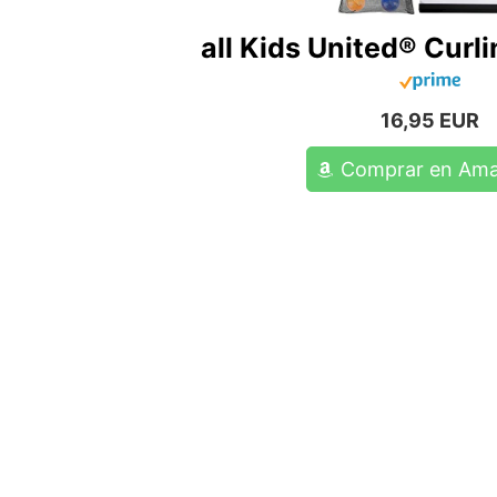
all Kids United® Curli
16,95 EUR
Comprar en Am
¿Ya
Aprende cómo un set de cur
estrategia de juego, conv