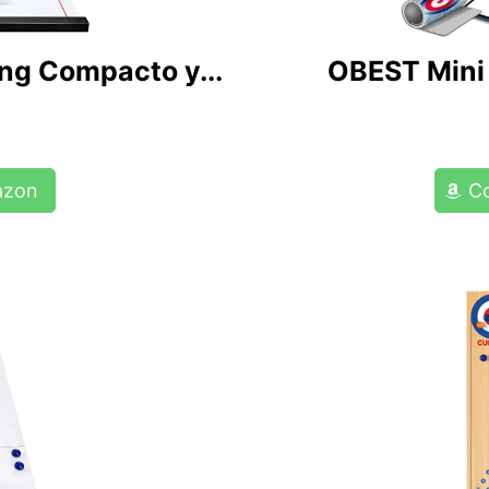
ing Compacto y...
OBEST Mini 
azon
C