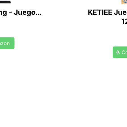
ng - Juego...
KETIEE Jue
1
azon
C
 sabes las reglas del ju
ling de mesa puede facilitarte dominar el desl
irtiendo cada partida en un emocionante reto de